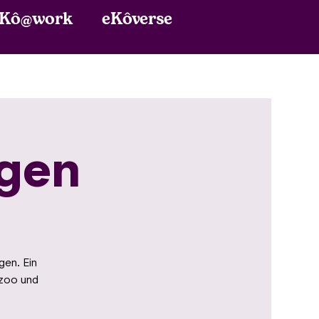
eKôverse
eKô@work
ngen
gen. Ein
lzoo und