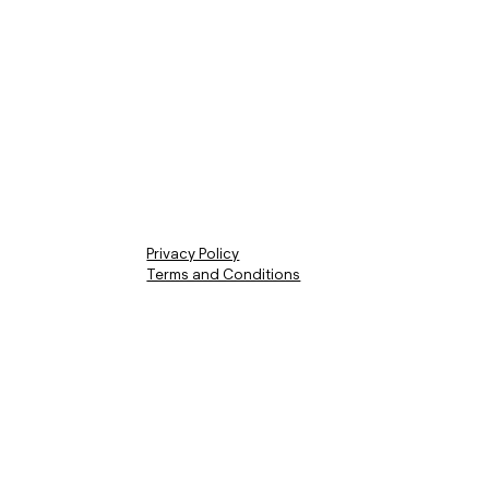
Ergolzstrasse 18
4133 Pratteln
Switzerland
info@ekokollektiv.com
www.ekokollektiv.com
Privacy Policy
Terms and Conditions