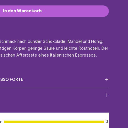
In den Warenkorb
In den Warenkorb
schmack nach dunkler Schokolade, Mandel und Honig.
ftigen Körper, geringe Säure und leichte Röstnoten. Der
sischen Aftertaste eines Italienischen Espressos.
ESSO FORTE
rte zubereiten. ☕✌🏻
en (Stufe 3.1 / 10)
iche Versanddauer beträgt 1 – 3 Werktage nach
er, dass du die korrekte Lieferadresse angegeben hast.
L in der Tasse)
e
2
weiz.