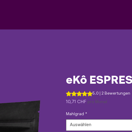
eKô ESPRES
Das Rating beträgt 5.0 von fünf
5.0 | 2 Bewertungen
Preis
10,71 CHF
pro Monat
Mahlgrad
*
Auswählen