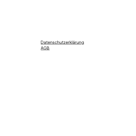
info@ekokollektiv.com
www.ekokollektiv.com
Datenschutzerklärung
AGB