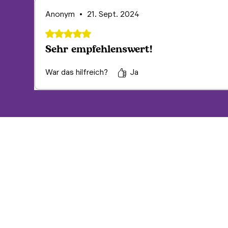
Anonym
•
21. Sept. 2024
Mit 5 von 5 Sternen bewertet.
Sehr empfehlenswert!
War das hilfreich?
Ja
Ekô Kollektiv SA
Ergolzstrasse 18
4133 Pratteln
Schweiz