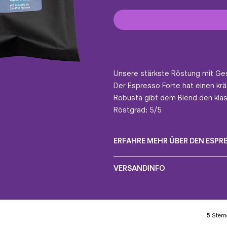
Unsere stärkste Röstung mit Ge
Der Espresso Forte hat einen krä
Robusta gibt dem Blend den klas
Röstgrad: 5/5
ERFAHRE MEHR ÜBER DEN ESPR
Und so würden wir den Espresso Fo
VERSANDINFO
Rezept für einen Doppio:
18g eKô Espresso Forte, fein gemahl
Versanddauer: Die voraussichtl
25 Sekunden Extraktionszeit
Bestelleingang.
Temperatur 93°
Lieferadresse: Bitte stelle sich
Brühverhältnis 1:2,5 (76ML in / 46M
5 Stern
Wir liefern aktuell nur in der Sch