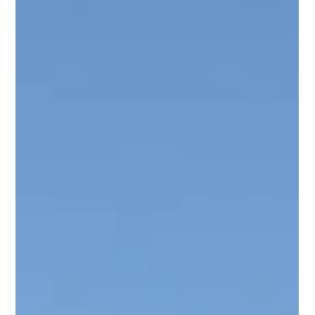
pour des revenus
décents
Le défi du prix du café Les producteurs de café sont
confrontés à de grands défis. Le prix du café en est un. Les
prix que les...